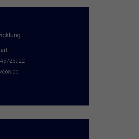
icklung
gart
6 45725922
wcon.de