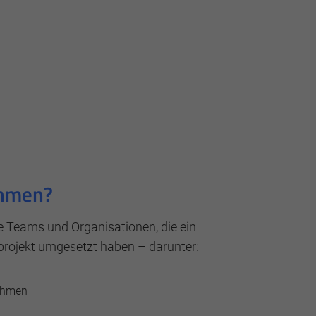
erden können anonymisierte Daten an
ehmen?
e Teams und Organisationen, die ein
projekt umgesetzt haben – darunter:
nehmen