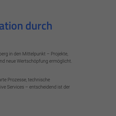
ation durch
erg in den Mittelpunkt – Projekte,
 und neue Wertschöpfung ermöglicht.
 zu machen sowie Zugriffe auf sichere
rte Prozesse, technische
ve Services – entscheidend ist der