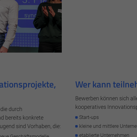
erwendet, um anonymes Tracking zu aktivieren. Hierbei w
ationsprojekte,
Wer kann teiln
Bewerben können sich all
kooperatives Innovations
 die durch
 bereits konkrete
Start‑ups
ugend sind Vorhaben, die:
kleine und mittlere Unter
etablierte Unternehmen
 neue Geschäftsmodelle