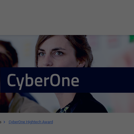
CyberOne
s
CyberOne Hightech Award