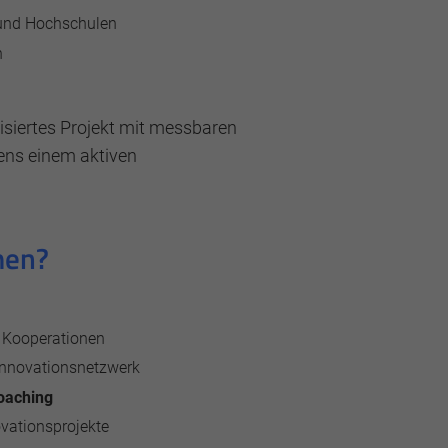
und Hochschulen
n
lisiertes Projekt mit messbaren
ens einem aktiven
men?
e Kooperationen
Innovationsnetzwerk
oaching
ovationsprojekte