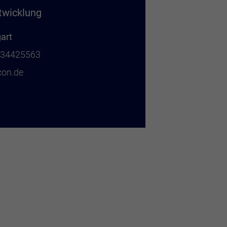
twicklung
gart
6 34425563
on.de