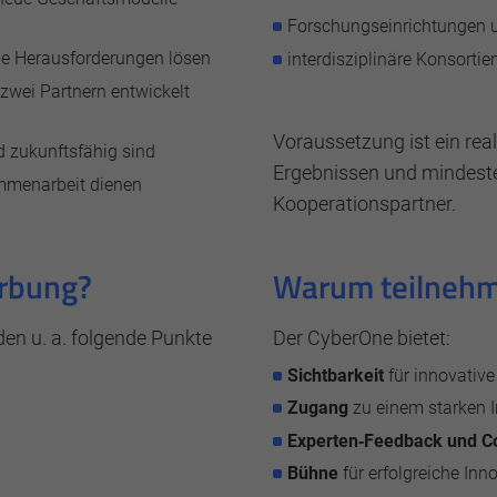
Forschungseinrichtungen 
le Herausforderungen lösen
interdisziplinäre Konsortie
zwei Partnern entwickelt
Voraussetzung ist ein rea
nd zukunftsfähig sind
Ergebnissen und mindest
ammenarbeit dienen
Kooperationspartner.
rbung?
Warum teilneh
den u. a. folgende Punkte
Der CyberOne bietet:
Sichtbarkeit
für innovativ
Zugang
zu einem starken 
Experten‑Feedback und C
Bühne
für erfolgreiche Inn