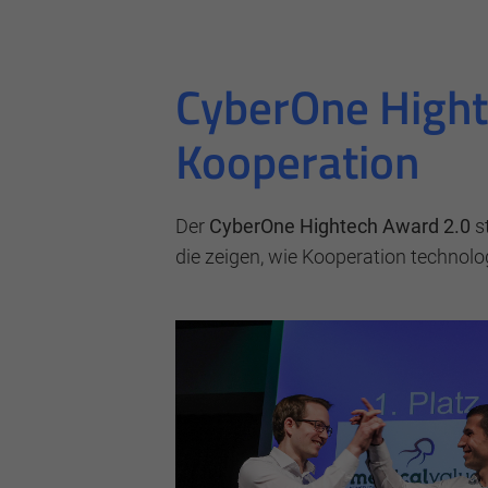
CyberOne Hight
Kooperation
Der
CyberOne Hightech Award 2.0
st
die zeigen, wie Kooperation technol
Notwendig
Diese werden für die Grundfunktionen der W
Bereiche unserer Website ermöglichen.
Cookie Informationen anzeigen