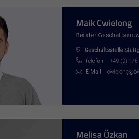
Maik Cwielong
Berater Geschäftsentw
Geschäftsstelle Stutt
Ablehnen
Telefon
+49 (0) 17
E-Mail
cwielong@b
Melisa Özkan