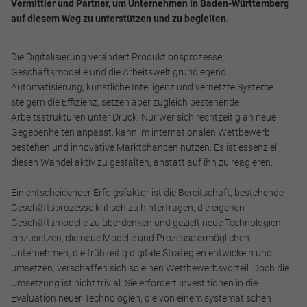
Vermittler und Partner, um Unternehmen in Baden-Württemberg
auf diesem Weg zu unterstützen und zu begleiten.
Die Digitalisierung verändert Produktionsprozesse,
Geschäftsmodelle und die Arbeitswelt grundlegend.
Notwendig
Automatisierung, künstliche Intelligenz und vernetzte Systeme
Diese werden für die Grundfunktionen der Website benötigt
steigern die Effizienz, setzen aber zugleich bestehende
und helfen dabei, unsere Website nutzbar zu machen sowie
Arbeitsstrukturen unter Druck. Nur wer sich rechtzeitig an neue
Zugriffe auf sichere Bereiche unserer Website ermöglichen.
Gegebenheiten anpasst, kann im internationalen Wettbewerb
bestehen und innovative Marktchancen nutzen. Es ist essenziell,
Cookie Informationen anzeigen
diesen Wandel aktiv zu gestalten, anstatt auf ihn zu reagieren.
Ein entscheidender Erfolgsfaktor ist die Bereitschaft, bestehende
Geschäftsprozesse kritisch zu hinterfragen, die eigenen
Geschäftsmodelle zu überdenken und gezielt neue Technologien
Marketing und Statistik
einzusetzen, die neue Modelle und Prozesse ermöglichen.
Marketing und Statistik Cookies werden verwendet, um
Unternehmen, die frühzeitig digitale Strategien entwickeln und
anonymes Tracking zu aktivieren. Hierbei werden können
umsetzen, verschaffen sich so einen Wettbewerbsvorteil. Doch die
anonymisierte Daten an eventuelle Drittanbieter
Umsetzung ist nicht trivial: Sie erfordert Investitionen in die
weitergeleitet.
Evaluation neuer Technologien, die von einem systematischen