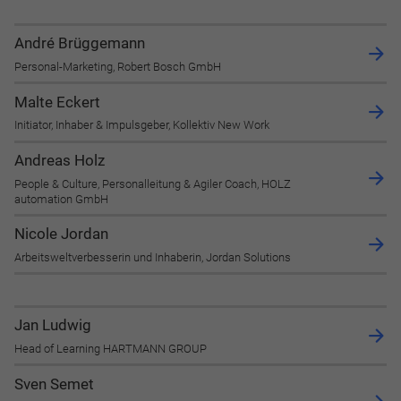
André Brüggemann
Personal-Marketing, Robert Bosch GmbH
Notwendig
Malte Eckert
Diese werden für die Grundfunktionen der Website benötigt
Initiator, Inhaber & Impulsgeber, Kollektiv New Work
und helfen dabei, unsere Website nutzbar zu machen sowie
Zugriffe auf sichere Bereiche unserer Website ermöglichen.
Andreas Holz
People & Culture, Personalleitung & Agiler Coach, HOLZ
Cookie Informationen anzeigen
automation GmbH
Nicole Jordan
Arbeitsweltverbesserin und Inhaberin, Jordan Solutions
Marketing und Statistik
Marketing und Statistik Cookies werden verwendet, um
Jan Ludwig
anonymes Tracking zu aktivieren. Hierbei werden können
Head of Learning HARTMANN GROUP
anonymisierte Daten an eventuelle Drittanbieter
weitergeleitet.
Sven Semet