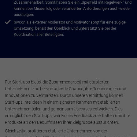
Zusammenarbeit. Somit haben Sie ein „Spielfeld mit Regelwerk“ und
können bei Misserfolg oder veränderten Anforderungen auch wieder
aussteigen.
bwcon als externer Moderator und Motivator sorgt für eine zügige
Umsetzung, behält den Überblick und unterstützt Sie bei der
Koordination aller Beteiligten.
Für Start-ups bietet die Zusammenarbeit mit etablierten
Unternehmen eine hervorragende Chance, ihre Technologien und
Notwendig
Innovationen zu vermarkten. Durch unsere Vermittlung können
Diese werden für die Grundfunktionen der Website benötigt
Start-ups ihre Ideen in einem sicheren Rahmen mit etablierten
und helfen dabei, unsere Website nutzbar zu machen sowie
Unternehmen teilen und gemeinsam Usecases entwickeln. Dies
Zugriffe auf sichere Bereiche unserer Website ermöglichen.
ermöglicht den Start-ups, wertvolles Feedback zu erhalten und ihre
Produkte an den Bedürfnissen ihrer Zielgruppe auszurichten.
Cookie Informationen anzeigen
Gleichzeitig profitieren etablierte Unternehmen von der