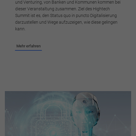
und Venturing, von Banken und Kommunen kommen bei
dieser Veranstaltung zusammen. Ziel des Hightech
Summit ist es, den Status quo in puncto Digitalisierung
darzustellen und Wege aufzuzeigen, wie diese gelingen
kann.
Mehr erfahren
Notwendig
Diese werden für die Grundfunktionen der Website benötigt
und helfen dabei, unsere Website nutzbar zu machen sowie
Zugriffe auf sichere Bereiche unserer Website ermöglichen.
Cookie Informationen anzeigen
Marketing und Statistik
Marketing und Statistik Cookies werden verwendet, um
anonymes Tracking zu aktivieren. Hierbei werden können