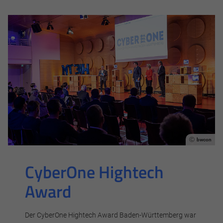
bwcon
CyberOne Hightech
Award
Der CyberOne Hightech Award Baden-Württemberg war