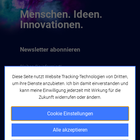
Menschen. Ideen.
Innovationen.
Newsletter abonnieren
Bleiben Sie informiert!
Diese Seite nutzt Website Tracking-Technologien von Dritten,
um ihre Dienste anzubieten. Ich bin damit einverstanden und
Jetzt abonnieren
kann meine Einwilligung jederzeit mit Wirkung für die
Zukunft widerrufen oder ändern.
Cookie Einstellungen
Alle akzeptieren
bwcon GmbH
Seyfferstraße 34