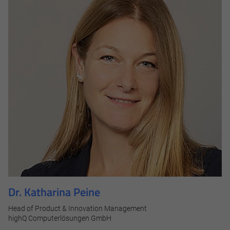
Marketing und Statistik
Marketing und Statistik Cookies werden verwendet, um
anonymes Tracking zu aktivieren. Hierbei werden können
anonymisierte Daten an eventuelle Drittanbieter
weitergeleitet.
Cookie Informationen anzeigen
Alle akzeptieren
Speichern
Dr. Katharina Peine
Ablehnen
Head of Product & Innovation Management
highQ Computerlösungen GmbH
Impressum
Datenschutz