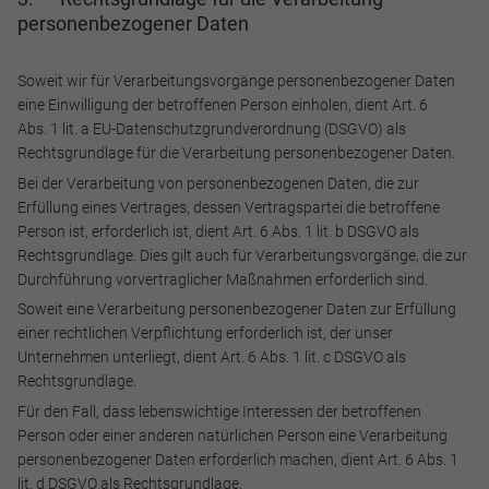
personenbezogener Daten
und helfen dabei, unsere Website nutzbar zu machen sowie
Zugriffe auf sichere Bereiche unserer Website ermöglichen.
Soweit wir für Verarbeitungsvorgänge personenbezogener Daten
Cookie Informationen anzeigen
eine Einwilligung der betroffenen Person einholen, dient Art. 6
Abs. 1 lit. a EU-Datenschutzgrundverordnung (DSGVO) als
Rechtsgrundlage für die Verarbeitung personenbezogener Daten.
Bei der Verarbeitung von personenbezogenen Daten, die zur
Marketing und Statistik
Erfüllung eines Vertrages, dessen Vertragspartei die betroffene
Person ist, erforderlich ist, dient Art. 6 Abs. 1 lit. b DSGVO als
Marketing und Statistik Cookies werden verwendet, um
Rechtsgrundlage. Dies gilt auch für Verarbeitungsvorgänge, die zur
anonymes Tracking zu aktivieren. Hierbei werden können
Durchführung vorvertraglicher Maßnahmen erforderlich sind.
anonymisierte Daten an eventuelle Drittanbieter
Soweit eine Verarbeitung personenbezogener Daten zur Erfüllung
weitergeleitet.
einer rechtlichen Verpflichtung erforderlich ist, der unser
Unternehmen unterliegt, dient Art. 6 Abs. 1 lit. c DSGVO als
Cookie Informationen anzeigen
Rechtsgrundlage.
Für den Fall, dass lebenswichtige Interessen der betroffenen
Person oder einer anderen natürlichen Person eine Verarbeitung
personenbezogener Daten erforderlich machen, dient Art. 6 Abs. 1
Alle akzeptieren
lit. d DSGVO als Rechtsgrundlage.