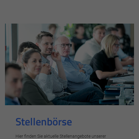
und helfen dabei, unsere Website nutzbar zu machen sowie
Zugriffe auf sichere Bereiche unserer Website ermöglichen.
Cookie Informationen anzeigen
Marketing und Statistik
Marketing und Statistik Cookies werden verwendet, um
anonymes Tracking zu aktivieren. Hierbei werden können
anonymisierte Daten an eventuelle Drittanbieter
weitergeleitet.
Cookie Informationen anzeigen
Stellenbörse
Alle akzeptieren
Hier finden Sie aktuelle Stellenangebote unserer