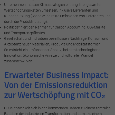
Unternehmen müssen Klimastrategien entlang ihrer gesamten
und helfen dabei, unsere Website nutzbar zu machen sowie
Wertschöpfungsketten umsetzen, inklusive Lieferanten und
Zugriffe auf sichere Bereiche unserer Website ermöglichen.
Kundennutzung (Scope 3: indirekte Emissionen von Lieferanten und
durch die Produktnutzung).
Cookie Informationen anzeigen
Politik definiert den Rahmen für Carbon Accounting, CO₂-Märkte
und Transparenzpflichten.
Gesellschaft und Individuen beeinflussen Nachfrage, Konsum und
Akzeptanz neuer Materialien, Produkte und Mobilitätsformen.
Marketing und Statistik
So entsteht ein umfassender Ansatz, bei dem technologische
Innovation, ökonomische Anreize und kultureller Wandel
Marketing und Statistik Cookies werden verwendet, um
zusammenwirken.
anonymes Tracking zu aktivieren. Hierbei werden können
anonymisierte Daten an eventuelle Drittanbieter
Erwarteter Business Impact:
weitergeleitet.
Von der Emissionsreduktion
Cookie Informationen anzeigen
zur Wertschöpfung mit CO₂
CCUS entwickelt sich in den kommenden Jahren zu einem zentralen
Alle akzeptieren
Baustein der industriellen Transformation und damit zu einem