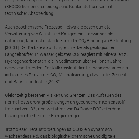
(BECCS) kombinieren biologische Kohlenstoffsenken mit
technischer Abscheidung.
Auch geochemische Prozesse – etwa die beschleunigte
Verwitterung von Silikat- und Kalkgestein – gewinnen als
natürliche, langfristig stabile Form der CO₂-Bindung an Bedeutung
[30, 31]. Der Kalkkreislauf fungiert hierbei als geologischer
Langzeitpuffer: In Wasser gelöstes CO₂ reagiert mit Mineralien zu
Hydrogencarbonaten, die in Sedimenten über Millionen Jahre
gespeichert werden. Der Kalkkreislauf dient zunehmend auch als
industrielles Prinzip der CO₂-Mineralisierung, etwa in der Zement-
und Baustoffindustrie [29, 32].
Gleichzeitig bestehen Risiken und Grenzen: Das Auftauen des
Permafrosts droht große Mengen an gebundenem Kohlenstoff
freizusetzen [33], und Verfahren wie DAC oder DOC erfordern
bislang noch erhebliche Energiemengen.
Trotz dieser Herausforderungen ist CCUS ein dynamisch
wachsendes Feld, das biologische, chemische und digitale