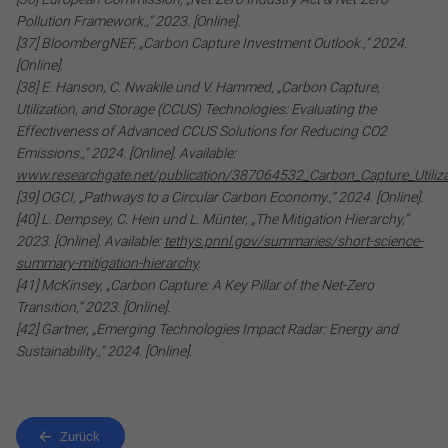
Pollution Framework.,“ 2023. [Online].
[37] BloombergNEF, „Carbon Capture Investment Outlook.,“ 2024.
[Online].
[38] E. Hanson, C. Nwakile und V. Hammed, „Carbon Capture,
Utilization, and Storage (CCUS) Technologies: Evaluating the
Effectiveness of Advanced CCUS Solutions for Reducing CO2
Emissions.,“ 2024. [Online]. Available:
www.researchgate.net/publication/387064532_Carbon_Capture_Utiliz
[39] OGCI, „Pathways to a Circular Carbon Economy.,“ 2024. [Online].
[40] L. Dempsey, C. Hein und L. Münter, „The Mitigation Hierarchy,“
2023. [Online]. Available:
tethys.pnnl.gov/summaries/short-science-
summary-mitigation-hierarchy
.
[41] McKinsey, „Carbon Capture: A Key Pillar of the Net-Zero
Transition,“ 2023. [Online].
[42] Gartner, „Emerging Technologies Impact Radar: Energy and
Sustainability.,“ 2024. [Online].
Zurück