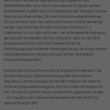
Ökonomisch entstehen neue Wertschöpfungsketten und
Geschäftsmodelle, etwa Carbon-as-a-Service (CCSaaS), bei dem
spezialisierten Anbieter die CO₂-Abscheidung, den Transport und die
Speicherung übernehmen. Darüber hinaus kann abgeschiedenes
CO₂ als Rohstoff oder über zertifizierte Carbon Credits vermarktet
werden. Laut McKinsey [41] kann CCUS bis 2050 bis zu 1,7
Gigatonnen CO₂ pro Jahr entfernen – ein entscheidender Beitrag zu
den globalen Klimazielen. Gartner [42] betont, dass ein Net-Zero-
Energiesystem ohne CCUS nicht realisierbar ist: Die
Technologiegruppe sei derzeit die einzige Lösung, die sowohl direkte
Industrieemissionen reduziert als auch schwer vermeidbare
Emissionen kompensiert.
Politisch gilt CCUS zunehmend als strategische Infrastruktur. Die
EU-Verordnung zur Nullverschmutzung (Net-Zero Pollution
Regulation) und der europäische Net-Zero Industry Act erkennen
CCUS als Schlüsseltechnologie an. Bis 2030 sollen mindestens 50
Mio. Tonnen CO₂ jährlich sicher und dauerhaft gespeichert werden
– ein Impuls für den Aufbau eines europäischen Markts für CO₂-
Speicherlösungen [36].