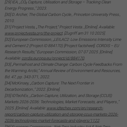
[29] IEA, „CO₂ Capture, Utilisation and Storage – Tracking Clean
Energy Progress.,“ 2023.
[30] D. Archer, The Global Carbon Cycle., Princeton University Press.,
2010.
[31] Project Vesta, „The Project,“ Project Vesta , [Online]. Available:
www.projectvesta.org/the-project
. [Zugriff am 31 10 2025].
[32] European Commission, „LEILAC2: Low Emissions Intensity Lime
and Cement 2 (Project ID 884170) [Project factsheet]. CORDIS – EU
Research Results,“ European Commission, 07 07 2025. [Online].
Available:
cordis.europa.eu/project/id/884170
.
[33] „Permafrost and Climate Change: Carbon Cycle Feedbacks From
the Warming Arctic,“ Annual Review of Environment and Resources,
Bd. 47, pp. 343-371, 2022.
[34] McKinsey, „Carbon Capture: The Next Frontier in
Decarbonization.,“ 2022. [Online].
[35] IDTechEx, „Carbon Capture, Utilization, and Storage (CCUS)
Markets 2026-2036: Technologies, Market Forecasts, and Players.,“
2025. [Online]. Available:
www.idtechex.com/en/research-
report/carbon-capture-utilization-and-storage-ccus-markets-2026-
2036-technologies-market-forecasts-and-players/1122
.
[36] European Commission, „Net-Zero Industry Act & Net-Zero