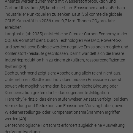
Ansätze werden zunehmend mit Wasserstoffproduktion und
Carbon Utilization [38] kombiniert, um Emissionen auch außerhalb
industrieller Punktquellen zu senken. Laut [35] könnte die globale
CCUS-Kapazität bis 2036 rund 0,7 Mrd. Tonnen CO₂ pro Jahr
erreichen.
Langfristig (ab 2035) entsteht eine Circular Carbon Economy, in der
CO₂ als Rohstoff dient. Durch Technologien wie DAC, Power-to-X
und synthetische Biologie werden negative Emissionen möglich und
Kohlenstoffkreisläufe geschlossen. Damit wandelt sich die lineare
Industrieproduktion hin zu einem zirkulären, ressourceneffizienten
System [39].
Doch zunehmend zeigt sich: Abscheidung allein reicht nicht aus.
Unternehmen, Städte und Individuen müssen Emissionen zuerst
soweit wie möglich vermeiden, bevor technische Bindung oder
Kompensation greifen darf – das sogenannte „Mitigation
Hierarchy“-Prinzip, das einen stufenweisen Ansatz verfolgt, bei dem
Vermeidung und Reduktion von Emissionen Vorrang haben, bevor
Wiederherstellungs- oder Kompensationsmaßnahmen ergriffen
werden [40].
Notwendig
Der technologische Fortschritt erfordert zugleich eine Ausweitung
der Verantwortung:
Diese werden für die Grundfunktionen der Website benötigt