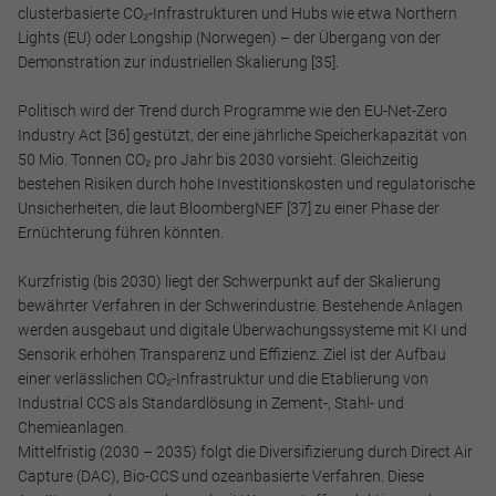
clusterbasierte CO₂-Infrastrukturen und Hubs wie etwa Northern
Lights (EU) oder Longship (Norwegen) – der Übergang von der
Demonstration zur industriellen Skalierung [35].
Politisch wird der Trend durch Programme wie den EU-Net-Zero
Industry Act [36] gestützt, der eine jährliche Speicherkapazität von
50 Mio. Tonnen CO₂ pro Jahr bis 2030 vorsieht. Gleichzeitig
bestehen Risiken durch hohe Investitionskosten und regulatorische
Unsicherheiten, die laut BloombergNEF [37] zu einer Phase der
Ernüchterung führen könnten.
Kurzfristig (bis 2030) liegt der Schwerpunkt auf der Skalierung
bewährter Verfahren in der Schwerindustrie. Bestehende Anlagen
werden ausgebaut und digitale Überwachungssysteme mit KI und
Sensorik erhöhen Transparenz und Effizienz. Ziel ist der Aufbau
einer verlässlichen CO₂-Infrastruktur und die Etablierung von
Industrial CCS als Standardlösung in Zement-, Stahl- und
Chemieanlagen.
Mittelfristig (2030 – 2035) folgt die Diversifizierung durch Direct Air
Capture (DAC), Bio-CCS und ozeanbasierte Verfahren. Diese