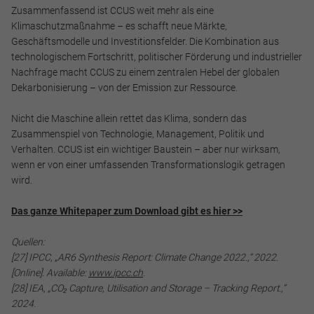
Zusammenfassend ist CCUS weit mehr als eine
Klimaschutzmaßnahme – es schafft neue Märkte,
Geschäftsmodelle und Investitionsfelder. Die Kombination aus
technologischem Fortschritt, politischer Förderung und industrieller
Nachfrage macht CCUS zu einem zentralen Hebel der globalen
Dekarbonisierung – von der Emission zur Ressource.
Nicht die Maschine allein rettet das Klima, sondern das
Zusammenspiel von Technologie, Management, Politik und
Verhalten. CCUS ist ein wichtiger Baustein – aber nur wirksam,
wenn er von einer umfassenden Transformationslogik getragen
wird.
Das ganze Whitepaper zum Download gibt es hier >>
Quellen:
[27] IPCC, „AR6 Synthesis Report: Climate Change 2022.,“ 2022.
[Online]. Available:
www.ipcc.ch
.
[28] IEA, „CO₂ Capture, Utilisation and Storage – Tracking Report.,“
2024.