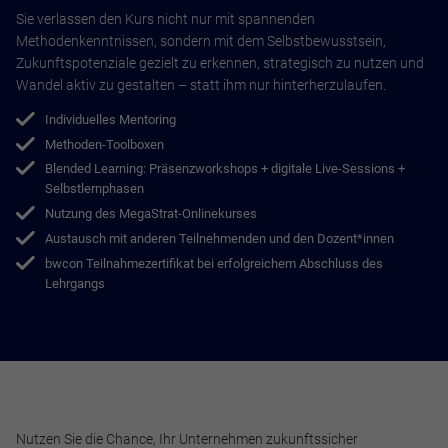
Sie verlassen den Kurs nicht nur mit spannenden
Methodenkenntnissen, sondern mit dem Selbstbewusstsein,
Zukunftspotenziale gezielt zu erkennen, strategisch zu nutzen und
Marketing und Statistik
Wandel aktiv zu gestalten – statt ihm nur hinterherzulaufen.
Marketing und Statistik Cookies werden verwendet, um
Individuelles Mentoring
anonymes Tracking zu aktivieren. Hierbei werden können
Methoden-Toolboxen
anonymisierte Daten an eventuelle Drittanbieter
weitergeleitet.
Blended Learning: Präsenzworkshops + digitale Live-Sessions +
Selbstlernphasen
Cookie Informationen anzeigen
Nutzung des MegaStrat-Onlinekurses
Austausch mit anderen Teilnehmenden und den Dozent*innen
bwcon Teilnahmezertifikat bei erfolgreichem Abschluss des
Lehrgangs
Alle akzeptieren
Speichern
Ablehnen
Nutzen Sie die Chance, Ihr Unternehmen zukunftssicher