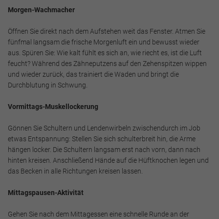
Notwendig
Morgen-Wachmacher
Diese werden für die Grundfunktionen der Website benötigt
Öffnen Sie direkt nach dem Aufstehen weit das Fenster. Atmen Sie
und helfen dabei, unsere Website nutzbar zu machen sowie
fünfmal langsam die frische Morgenluft ein und bewusst wieder
Zugriffe auf sichere Bereiche unserer Website ermöglichen.
aus. Spüren Sie: Wie kalt fühlt es sich an, wie riecht es, ist die Luft
feucht? Während des Zähneputzens auf den Zehenspitzen wippen
Cookie Informationen anzeigen
und wieder zurück, das trainiert die Waden und bringt die
Durchblutung in Schwung.
Vormittags-Muskellockerung
Marketing und Statistik
Gönnen Sie Schultern und Lendenwirbeln zwischendurch im Job
Marketing und Statistik Cookies werden verwendet, um
etwas Entspannung: Stellen Sie sich schulterbreit hin, die Arme
anonymes Tracking zu aktivieren. Hierbei werden können
hängen locker. Die Schultern langsam erst nach vorn, dann nach
anonymisierte Daten an eventuelle Drittanbieter
hinten kreisen. Anschließend Hände auf die Hüftknochen legen und
weitergeleitet.
das Becken in alle Richtungen kreisen lassen.
Cookie Informationen anzeigen
Mittagspausen-Aktivität
Gehen Sie nach dem Mittagessen eine schnelle Runde an der