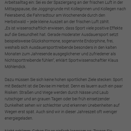
Arbeitsalltag ein: Sei es der Spaziergang an der frischen Luft in der
Mittagspause, die Joggingrunde mit Kolleginnen und Kollegen nach
Feierabend, die Fahrradtour am Wochenende durch den
Herbstwald – jede kleine Auszeit an der frischen Luft zählt.
„Es ist wissenschaftlich erwiesen, dass Sport viele positive Effekte
auf die Gesundheit hat. Gerade moderater Ausdauersport setzt
beispielsweise Glückshormone, sogenannte Endorphine, frei,
weshalb sich Ausdauersporttreibende besonders in den kalten
Monaten zum Jahresende ausgeglichener und zufriedener als
Nichtsporttreibende fühlen“, erklärt Sportwissenschaftler Klaus
Möhlendick.
Dazu müssen Sie sich keine hohen sportlichen Ziele stecken: Sport
mit Bedacht ist die Devise im Herbst. Denn es lauern auch ein paar
Risiken: Straßen und Wege werden durch Nässe und Laub
rutschiger und an grauen Tagen oder bei früh einsetzender
Dunkelheit sehen wir schlechter und erkennen Unebenheiten auf
Wegen erst spät. Auch sind wir in dieser Jahreszeit oft weniger
energiegeladen.
Nicht schlimm. Gehen Sie es einfach langsam an. Tragen Sie