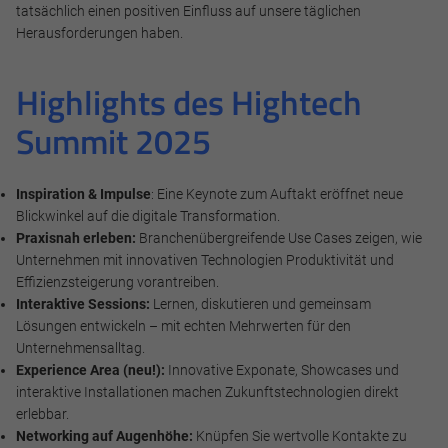
tatsächlich einen positiven Einfluss auf unsere täglichen
Herausforderungen haben.
Highlights des Hightech
Summit 2025
Inspiration & Impulse
: Eine Keynote zum Auftakt eröffnet neue
Notwendig
Blickwinkel auf die digitale Transformation.
Praxisnah erleben:
Branchenübergreifende Use Cases zeigen, wie
Diese werden für die Grundfunktionen der Website benötigt
Unternehmen mit innovativen Technologien Produktivität und
und helfen dabei, unsere Website nutzbar zu machen sowie
Effizienzsteigerung vorantreiben.
Zugriffe auf sichere Bereiche unserer Website ermöglichen.
Interaktive Sessions:
Lernen, diskutieren und gemeinsam
Lösungen entwickeln – mit echten Mehrwerten für den
Cookie Informationen anzeigen
Unternehmensalltag.
Experience Area (neu!):
Innovative Exponate, Showcases und
interaktive Installationen machen Zukunftstechnologien direkt
erlebbar.
Networking auf Augenhöhe:
Knüpfen Sie wertvolle Kontakte zu
Marketing und Statistik