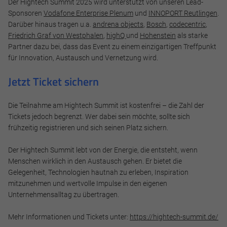
Der Hightech Summit 2025 wird unterstützt von unseren Lead-
Sponsoren
Vodafone Enterprise Plenum
und
INNOPORT Reutlingen
.
Darüber hinaus tragen u.a.
andrena objects
,
Bosch
,
codecentric
,
Friedrich Graf von Westphalen
,
highQ
und
Hohenstein
als starke
Partner dazu bei, dass das Event zu einem einzigartigen Treffpunkt
für Innovation, Austausch und Vernetzung wird.
Jetzt Ticket sichern
Die Teilnahme am Hightech Summit ist kostenfrei – die Zahl der
Tickets jedoch begrenzt. Wer dabei sein möchte, sollte sich
frühzeitig registrieren und sich seinen Platz sichern.
Der Hightech Summit lebt von der Energie, die entsteht, wenn
Menschen wirklich in den Austausch gehen. Er bietet die
Gelegenheit, Technologien hautnah zu erleben, Inspiration
mitzunehmen und wertvolle Impulse in den eigenen
Unternehmensalltag zu übertragen.
Mehr Informationen und Tickets unter:
https://hightech-summit.de/