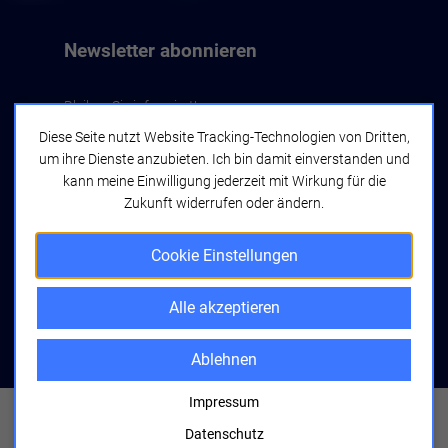
Newsletter abonnieren
Bleiben Sie informiert!
Diese Seite nutzt Website Tracking-Technologien von Dritten,
um ihre Dienste anzubieten. Ich bin damit einverstanden und
Jetzt abonnieren
kann meine Einwilligung jederzeit mit Wirkung für die
Zukunft widerrufen oder ändern.
Cookie Einstellungen
Alle akzeptieren
bwcon GmbH
Seyfferstraße 34
70197 Stuttgart
Ablehnen
Impressum
Copyright © 2026 bwcon.
Alle Rechte vorbehalten
Impressum
Datenschutz
Datenschutzerklärung
Cookie Einstellungen