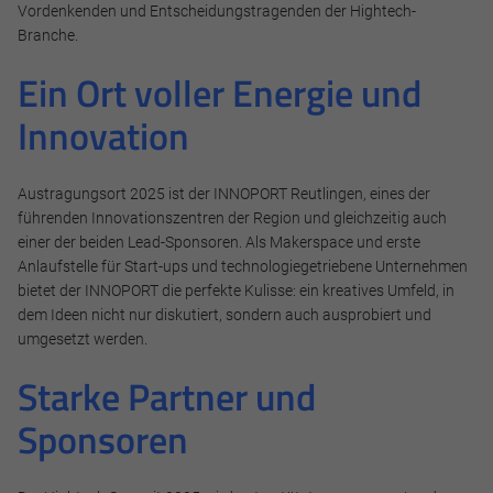
Vordenkenden und Entscheidungstragenden der Hightech-
Marketing und Statistik Cookies werden verwendet, um
Branche.
anonymes Tracking zu aktivieren. Hierbei werden können
Ein Ort voller Energie und
anonymisierte Daten an eventuelle Drittanbieter
weitergeleitet.
Innovation
Cookie Informationen anzeigen
Austragungsort 2025 ist der INNOPORT Reutlingen, eines der
führenden Innovationszentren der Region und gleichzeitig auch
einer der beiden Lead-Sponsoren. Als Makerspace und erste
Alle akzeptieren
Anlaufstelle für Start-ups und technologiegetriebene Unternehmen
bietet der INNOPORT die perfekte Kulisse: ein kreatives Umfeld, in
Speichern
dem Ideen nicht nur diskutiert, sondern auch ausprobiert und
umgesetzt werden.
Ablehnen
Starke Partner und
Impressum
Datenschutz
Sponsoren