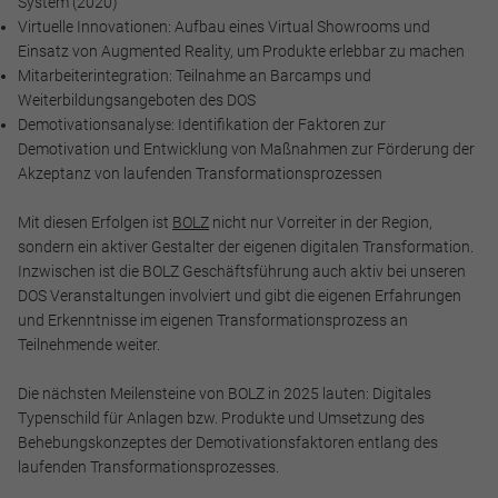
System (2020)
Virtuelle Innovationen: Aufbau eines Virtual Showrooms und
Einsatz von Augmented Reality, um Produkte erlebbar zu machen
Mitarbeiterintegration: Teilnahme an Barcamps und
Weiterbildungsangeboten des DOS
Marketing und Statistik
Demotivationsanalyse: Identifikation der Faktoren zur
Marketing und Statistik Cookies werden verwendet, um
Demotivation und Entwicklung von Maßnahmen zur Förderung der
anonymes Tracking zu aktivieren. Hierbei werden können
Akzeptanz von laufenden Transformationsprozessen
anonymisierte Daten an eventuelle Drittanbieter
weitergeleitet.
Mit diesen Erfolgen ist
BOLZ
nicht nur Vorreiter in der Region,
sondern ein aktiver Gestalter der eigenen digitalen Transformation.
Cookie Informationen anzeigen
Inzwischen ist die BOLZ Geschäftsführung auch aktiv bei unseren
DOS Veranstaltungen involviert und gibt die eigenen Erfahrungen
und Erkenntnisse im eigenen Transformationsprozess an
Teilnehmende weiter.
Alle akzeptieren
Die nächsten Meilensteine von BOLZ in 2025 lauten: Digitales
Typenschild für Anlagen bzw. Produkte und Umsetzung des
Speichern
Behebungskonzeptes der Demotivationsfaktoren entlang des
laufenden Transformationsprozesses.
Ablehnen