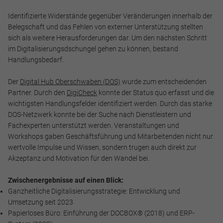
Identifizierte Widerstände gegenüber Veränderungen innerhalb der
Belegschaft und das Fehlen von externer Unterstützung stellten
sich als weitere Herausforderungen dar. Um den nächsten Schritt
im Digitalisierungsdschungel gehen zu können, bestand
Handlungsbedarf.
Der
Digital Hub Oberschwaben (DOS)
wurde zum entscheidenden
Partner. Durch den
DigiCheck
konnte der Status quo erfasst und die
wichtigsten Handlungsfelder identifiziert werden. Durch das starke
DOS-Netzwerk konnte bei der Suche nach Dienstleistern und
Fachexperten unterstützt werden. Veranstaltungen und
Workshops gaben Geschäftsführung und Mitarbeitenden nicht nur
wertvolle Impulse und Wissen, sondern trugen auch direkt zur
Akzeptanz und Motivation für den Wandel bei.
Notwendig
Diese werden für die Grundfunktionen der Website benötigt
Zwischenergebnisse auf einen Blick:
und helfen dabei, unsere Website nutzbar zu machen sowie
Ganzheitliche Digitalisierungsstrategie: Entwicklung und
Zugriffe auf sichere Bereiche unserer Website ermöglichen.
Umsetzung seit 2023
Papierloses Büro: Einführung der DOCBOX® (2018) und ERP-
Cookie Informationen anzeigen