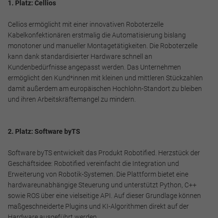
1. Platz: Cellios
Cellios ermöglicht mit einer innovativen Roboterzelle
Kabelkonfektionären erstmalig die Automatisierung bislang
Marketing und Statistik
monotoner und manueller Montagetätigkeiten. Die Roboterzelle
kann dank standardisierter Hardware schnell an
Marketing und Statistik Cookies werden verwendet, um
Kundenbedürfnisse angepasst werden. Das Unternehmen
anonymes Tracking zu aktivieren. Hierbei werden können
ermöglicht den Kund*innen mit kleinen und mittleren Stückzahlen
anonymisierte Daten an eventuelle Drittanbieter
damit außerdem am europäischen Hochlohn-Standort zu bleiben
weitergeleitet.
und ihren Arbeitskräftemangel zu mindern.
Cookie Informationen anzeigen
2. Platz: Software byTS
Software byTS entwickelt das Produkt Robotified. Herzstück der
Alle akzeptieren
Geschäftsidee: Robotified vereinfacht die Integration und
Erweiterung von Robotik-Systemen. Die Plattform bietet eine
hardwareunabhängige Steuerung und unterstützt Python, C++
Speichern
sowie ROS über eine vielseitige API. Auf dieser Grundlage können
maßgeschneiderte Plugins und KI-Algorithmen direkt auf der
Ablehnen
Hardware ausgeführt werden.