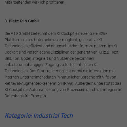
Mitarbeitenden wirklich profitieren.
3. Platz: P19 GmbH
Die P19 GmbH bietet mit dem KI Cockpit eine zentrale B2B-
Plattform, die es Unternehmen ermöglicht, generative KI-
Technologien effizient und datenschutzkonform zu nutzen. Im KI
Cockpit sind verschiedene Disziplinen der generativen KI (z.B. Text,
Bild, Ton, Code) integriert und Nutzende bekommen
anbieterunabhängigen Zugang zu fortschrittlichen KI-
Technologien. Das Start-up ermöglicht damit die Interaktion mit
internen Unternehmensdaten in natürlicher Sprache mithilfe von
Retrieval-Augmented-Generation (RAG). Außerdem unterstützt das
Notwendig
KI Cockpit die Automatisierung von Prozessen durch die integrierte
Datenbank für Prompts.
Diese werden für die Grundfunktionen der Website benötigt
und helfen dabei, unsere Website nutzbar zu machen sowie
Zugriffe auf sichere Bereiche unserer Website ermöglichen.
Kategorie: Industrial Tech
Cookie Informationen anzeigen