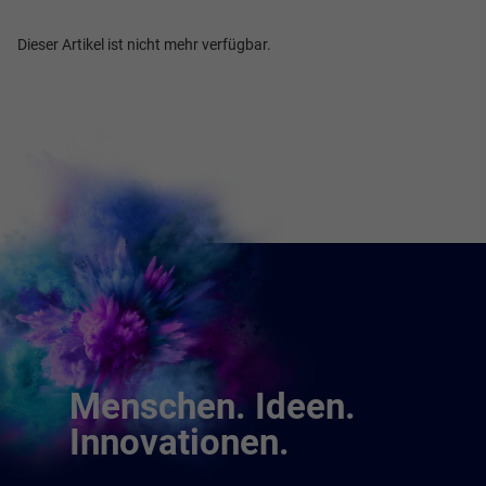
Diese werden für die Grundfunktionen der Website benötigt
und helfen dabei, unsere Website nutzbar zu machen sowie
Dieser Artikel ist nicht mehr verfügbar.
Zugriffe auf sichere Bereiche unserer Website ermöglichen.
Cookie Informationen anzeigen
Marketing und Statistik
Marketing und Statistik Cookies werden verwendet, um
anonymes Tracking zu aktivieren. Hierbei werden können
anonymisierte Daten an eventuelle Drittanbieter
weitergeleitet.
Cookie Informationen anzeigen
Menschen. Ideen.
Innovationen.