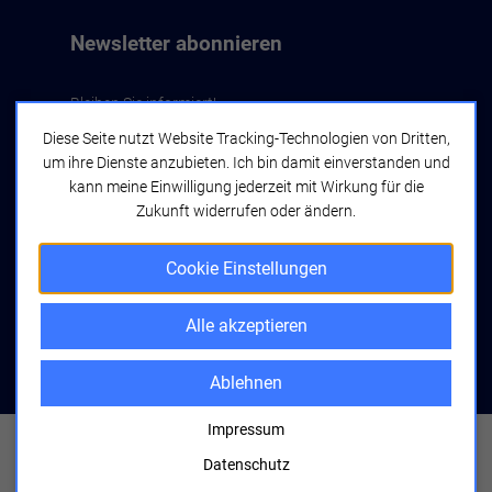
Alle akzeptieren
Newsletter abonnieren
Speichern
Bleiben Sie informiert!
Ablehnen
Diese Seite nutzt Website Tracking-Technologien von Dritten,
um ihre Dienste anzubieten. Ich bin damit einverstanden und
Impressum
Datenschutz
Jetzt abonnieren
kann meine Einwilligung jederzeit mit Wirkung für die
Zukunft widerrufen oder ändern.
Cookie Einstellungen
Alle akzeptieren
bwcon GmbH
Seyfferstraße 34
70197 Stuttgart
Ablehnen
Impressum
Copyright © 2026 bwcon.
Alle Rechte vorbehalten
Impressum
Datenschutz
Datenschutzerklärung
Cookie Einstellungen