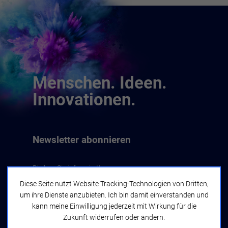
Menschen. Ideen.
Innovationen.
Newsletter abonnieren
Bleiben Sie informiert!
Diese Seite nutzt Website Tracking-Technologien von Dritten,
um ihre Dienste anzubieten. Ich bin damit einverstanden und
Jetzt abonnieren
kann meine Einwilligung jederzeit mit Wirkung für die
Zukunft widerrufen oder ändern.