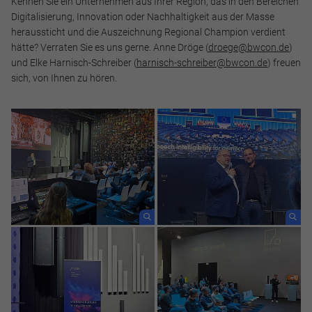
Kennen Sie ein Unternehmen aus Ihrer Region, das in den Bereichen
Digitalisierung, Innovation oder Nachhaltigkeit aus der Masse
heraussticht und die Auszeichnung Regional Champion verdient
hätte? Verraten Sie es uns gerne. Anne Dröge (
droege@bwcon.de
)
und Elke Harnisch-Schreiber (
harnisch-schreiber@bwcon.de
) freuen
sich, von Ihnen zu hören.