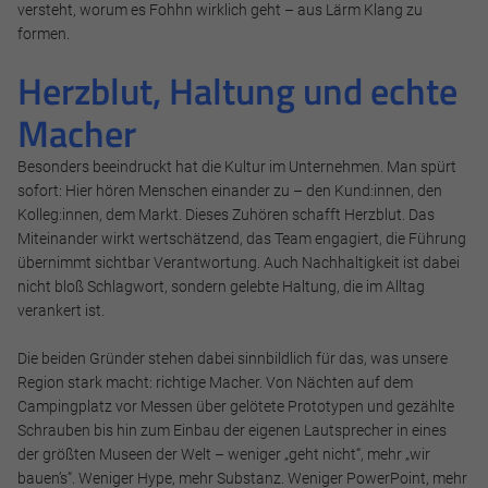
Cookie Informationen anzeigen
versteht, worum es Fohhn wirklich geht – aus Lärm Klang zu
formen.
Herzblut, Haltung und echte
Marketing und Statistik
Macher
Marketing und Statistik Cookies werden verwendet, um
Besonders beeindruckt hat die Kultur im Unternehmen. Man spürt
anonymes Tracking zu aktivieren. Hierbei werden können
sofort: Hier hören Menschen einander zu – den Kund:innen, den
anonymisierte Daten an eventuelle Drittanbieter
Kolleg:innen, dem Markt. Dieses Zuhören schafft Herzblut. Das
weitergeleitet.
Miteinander wirkt wertschätzend, das Team engagiert, die Führung
übernimmt sichtbar Verantwortung. Auch Nachhaltigkeit ist dabei
Cookie Informationen anzeigen
nicht bloß Schlagwort, sondern gelebte Haltung, die im Alltag
verankert ist.
Die beiden Gründer stehen dabei sinnbildlich für das, was unsere
Alle akzeptieren
Region stark macht: richtige Macher. Von Nächten auf dem
Campingplatz vor Messen über gelötete Prototypen und gezählte
Schrauben bis hin zum Einbau der eigenen Lautsprecher in eines
Speichern
der größten Museen der Welt – weniger „geht nicht“, mehr „wir
bauen’s“. Weniger Hype, mehr Substanz. Weniger PowerPoint, mehr