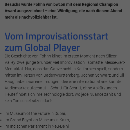
Besuchs wurde Fohhn von bwcon mit dem Regional Champion
Award ausgezeichnet – eine Würdigung, die nach diesem Abend
mehr als nachvollziehbar ist.
Vom Improvisationsstart
zum Global Player
Die Geschichte von
Fohhn
klingt im ersten Moment nach Silicon
Valley: zwei junge Gründer, viel Improvisation, Isomatte, Messe-Zelt-
Mentalität. Nur, dass das Ganze nicht in Kalifornien spielt, sondern
mitten im Herzen von BadenWürttemberg. Jochen Schwarz und Uli
Haug haben aus einer mutigen Idee eine international anerkannte
Audiomarke aufgebaut – Schritt für Schritt, ohne Abkürzungen.
Heute findet sich ihre Technologie dort, wo jede Nuance zählt und
kein Ton schief sitzen darf:
im Museum of the Future in Dubai,
im Grand Egyptian Museum in Kairo,
im Indischen Parlament in Neu-Delhi,