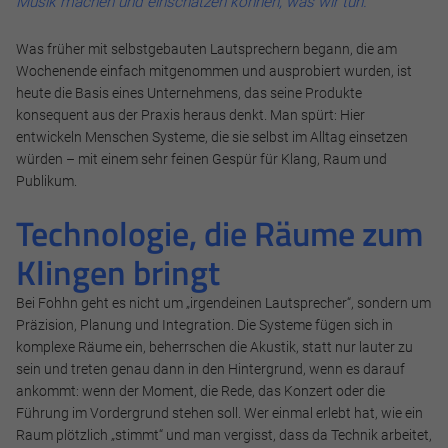
Musik machen und einschätzen können, was wir tun.“
Was früher mit selbstgebauten Lautsprechern begann, die am
Wochenende einfach mitgenommen und ausprobiert wurden, ist
heute die Basis eines Unternehmens, das seine Produkte
konsequent aus der Praxis heraus denkt. Man spürt: Hier
entwickeln Menschen Systeme, die sie selbst im Alltag einsetzen
würden – mit einem sehr feinen Gespür für Klang, Raum und
Publikum.
Technologie, die Räume zum
Klingen bringt
Bei Fohhn geht es nicht um „irgendeinen Lautsprecher“, sondern um
Präzision, Planung und Integration. Die Systeme fügen sich in
Notwendig
komplexe Räume ein, beherrschen die Akustik, statt nur lauter zu
Diese werden für die Grundfunktionen der Website benötigt
sein und treten genau dann in den Hintergrund, wenn es darauf
und helfen dabei, unsere Website nutzbar zu machen sowie
ankommt: wenn der Moment, die Rede, das Konzert oder die
Zugriffe auf sichere Bereiche unserer Website ermöglichen.
Führung im Vordergrund stehen soll. Wer einmal erlebt hat, wie ein
Raum plötzlich „stimmt“ und man vergisst, dass da Technik arbeitet,