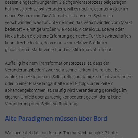
dessen eingeschwungenem Gleichgewichtsprozess beigetragen
hat, muss sich selbst verändern, will es noch relevanter Akteur im
neuen System sein. Die Alternative ist aus dem System zu
verschwinden, was für Unternehmen das Verschwinden vom Markt
bedeutet – einstige Größen wie Kodak, Alcatel-SEL, Loewe oder
Nokia haben die bittere Erfahrung gemacht. Für Volkswirtschaften
kann dies bedeuten, dass man seine relative Stärke im
globalisierten Markt verliert und ins Mittelmaß abrutscht.
Auffällig in einem Transformationsprozess ist, dass der
Veränderungsbedarf zwar sehr schnell erkannt wird, aber bei
zahlreichen Akteuren die Selbstreflexionsfähigkeit nicht vorhanden
oder in einer Phase langanhaltenden Erfolgs „alter Zeiten“
abhandengekommen ist. Häufig wird Veränderung gepredigt, im
eigenen Umfeld aber zu wenig konsequent gelebt, denn: keine
Notwendig
Veränderung ohne Selbstveränderung.
Diese werden für die Grundfunktionen der Website benötigt
Alte Paradigmen müssen über Bord
und helfen dabei, unsere Website nutzbar zu machen sowie
Zugriffe auf sichere Bereiche unserer Website ermöglichen.
Was bedeutet das nun für das Thema Nachhaltigkeit? Unter
Cookie Informationen anzeigen