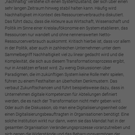
„nachhaltig“ verstehe ich einen Systemzustand, der sich über einen
sehr langen Zeitraum hinweg stabil halten kann. Häufig wird
Nachhaltigkeit im Kontext des Ressourcenverbrauchs diskutiert.
Das führt dazu, dass die Akteure aus Wirtschaft, Wissenschaft und
Politik im Sinne einer Kreislaufökonomie ein System etablieren, das
Marketing und Statistik
Ressourcen nur wandelt und ohne nennenswerten Netto-
Marketing und Statistik Cookies werden verwendet, um
Ressourcenverbrauch auskommt. Kritisch hierbei ist, dass vor allem
anonymes Tracking zu aktivieren. Hierbei werden können
in der Politik, aber auch in zahlreichen Unternehmen unter dem
anonymisierte Daten an eventuelle Drittanbieter
Sammelbegriff Nachhaltigkeit viel zu linear gedacht wird und die
weitergeleitet.
Komplexität, die sich aus diesem Transformationsprozess ergibt,
nur in Ansätzen erfasst wird. Zu wenig Diskussionen über
Cookie Informationen anzeigen
Paradigmen, die im zukünftigen System keine Rolle mehr spielen,
führen zu einem Festhalten an überholten Denkmustern. Das
verbaut Zukunftschancen und führt beispielsweise dazu, dass in
Unternehmen digitale Kompetenzen für Abteilungen definiert
werden, die es nach der Transformation nicht mehr geben wird.
Alle akzeptieren
Oder auch die Diskussion, ob man eine Digitalisierungseinheit oder
einen Digitalisierungsbeauftragten in Organisationen benötigt: Eine
Speichern
solche Institution wirkt nur dann, wenn sie das Mandat hat in der
gesamten Organisation Veränderungsprozesse voranzutreiben und
Ablehnen
sich gegen die Widerstände und das Beharrungsvermögen der