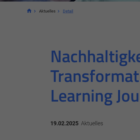
Aktuelles
Detail
Nachhaltigke
Transformati
Learning Jo
Notwendig
Diese werden für die Grundfunktionen der W
Bereiche unserer Website ermöglichen.
19.02.2025
Aktuelles
Cookie Informationen anzeigen