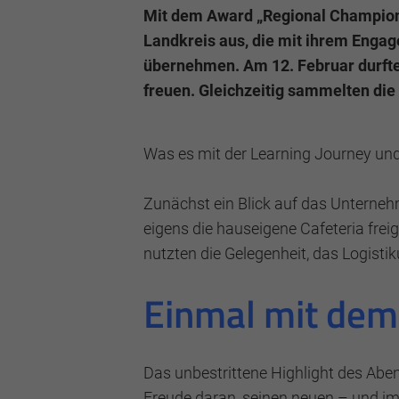
Mit dem Award „Regional Champion
Landkreis aus, die mit ihrem Engage
übernehmen. Am 12. Februar durfte
Marketing und Statistik
freuen. Gleichzeitig sammelten die 
Marketing und Statistik Cookies werden v
eventuelle Drittanbieter weitergeleitet.
Was es mit der Learning Journey un
Cookie Informationen anzeigen
Zunächst ein Blick auf das Unterneh
eigens die hauseigene Cafeteria frei
nutzten die Gelegenheit, das Logisti
Einmal mit dem
Das unbestrittene Highlight des Abe
Freude daran, seinen neuen – und im V