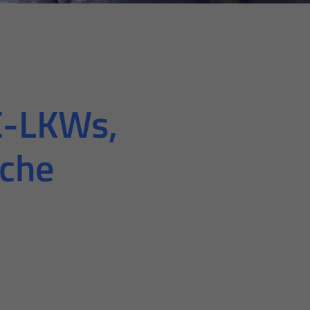
 E-LKWs,
iche
 zu machen sowie Zugriffe auf sichere