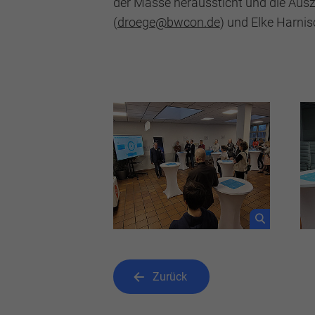
der Masse heraussticht und die Ausz
(
droege@bwcon.de
) und Elke Harnis
Zurück