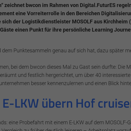
“ zeichnet bwcon im Rahmen von Digital.FuturES reg
ment eine Vorreiterrolle in den Bereichen Digitalisieru
 sich der Logistikdienstleister MOSOLF aus Kirchheim 
Gäste einen Punkt für ihre persönliche Learning Journe
erwendet, um anonymes Tracking zu aktivieren. Hierbei w
d dem Punktesammeln genau auf sich hat, dazu später m
men, bei dem bwcon dieses Mal zu Gast sein durfte: Die 
geräumt und festlich hergerichtet, um über 40 interessier
kunternehmen besser kennenzulernen und einen Blick hinte
 E-LKW übern Hof cruis
nds: eine Probefahrt mit einem E-LKW auf dem MOSOLF-Gel
ergleich zu früher deutlich leiseren – Arbeitsplatz vorzuf