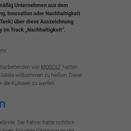
elmäßig Unternehmen aus dem
ng, Innovation oder Nachhaltigkeit
(Teck) über diese Auszeichnung
y im Track „Nachhaltigkeit“.
erden können anonymisierte Daten an
ehr.
Mitarbeitenden von
MOSOLF
hatten
te Gäste willkommen zu heißen. Diese
r die Kulissen zu werfen.
en
ände. Der Fahrer hatte sichtlich
ühren. Für viele Gäste war es die