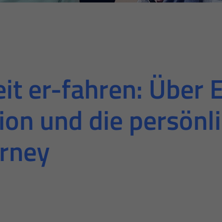
it er-fahren: Über
on und die persönl
urney
ebsite benötigt und helfen dabei, unsere Website nutzbar