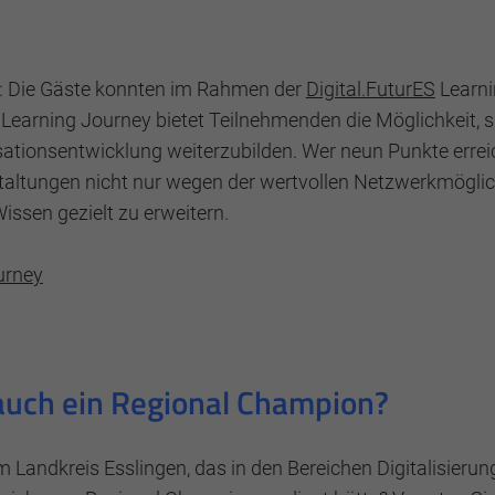
: Die Gäste konnten im Rahmen der
Digital.FuturES
Learni
earning Journey bietet Teilnehmenden die Möglichkeit, si
ationsentwicklung weiterzubilden. Wer neun Punkte erreicht
altungen nicht nur wegen der wertvollen Netzwerkmöglic
issen gezielt zu erweitern.
urney
Ablehnen
t auch ein Regional Champion?
andkreis Esslingen, das in den Bereichen Digitalisierung