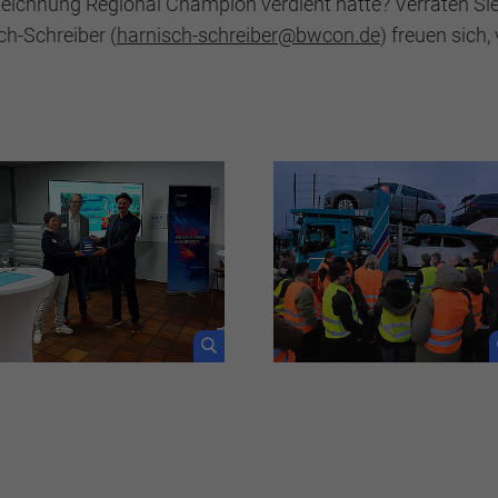
eichnung Regional Champion verdient hätte? Verraten Sie
ch-Schreiber (
harnisch-schreiber@bwcon.de
) freuen sich