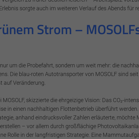
rlebnis sorgte auch im weiteren Verlauf des Abends für r
grünem Strom – MOSOLF
n
nur um die Probefahrt, sondern um weit mehr: die nachha
ens. Die blau-roten Autotransporter von MOSOLF sind sei
t auf Veränderung.
ei MOSOLF, skizzierte die ehrgeizige Vision: Das CO₂-inten
se in einen nachhaltigen Flottenbetrieb überführt werden. 
ategie, anhand eindrucksvoller Zahlen erläuterte, möcht
erstellen – vor allem durch großflächige Photovoltaikanl
ne Rolle in der langfristigen Strategie. Eine Mammutaufg