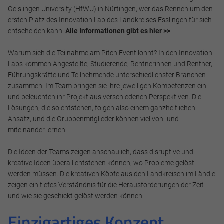
Geislingen University (HfWU) in Nürtingen, wer das Rennen um den
ersten Platz des Innovation Lab des Landkreises Esslingen für sich
entscheiden kann.
Alle Informationen gibt es hier >>
Warum sich die Teilnahme am Pitch Event lohnt? In den Innovation
Notwendig
Labs kommen Angestellte, Studierende, Rentnerinnen und Rentner,
Führungskräfte und Teilnehmende unterschiedlichster Branchen
Diese werden für die Grundfunktionen der Website benötigt
zusammen. Im Team bringen sie ihre jeweiligen Kompetenzen ein
und helfen dabei, unsere Website nutzbar zu machen sowie
und beleuchten ihr Projekt aus verschiedenen Perspektiven. Die
Zugriffe auf sichere Bereiche unserer Website ermöglichen.
Lösungen, die so entstehen, folgen also einem ganzheitlichen
Ansatz, und die Gruppenmitglieder können viel von- und
Cookie Informationen anzeigen
miteinander lernen.
Die Ideen der Teams zeigen anschaulich, dass disruptive und
kreative Ideen überall entstehen können, wo Probleme gelöst
werden müssen. Die kreativen Köpfe aus den Landkreisen im Ländle
Marketing und Statistik
zeigen ein tiefes Verständnis für die Herausforderungen der Zeit
Marketing und Statistik Cookies werden verwendet, um
und wie sie geschickt gelöst werden können.
anonymes Tracking zu aktivieren. Hierbei werden können
Einzigartiges Konzept
anonymisierte Daten an eventuelle Drittanbieter