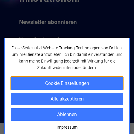
Newsletter abonnieren
Bleiben Sie informiert!
Diese Seite nutzt Website Tracking-Technologien von Dritten,
um ihre Dienste anzubieten. Ich bin damit einverstanden und
Jetzt abonnieren
kann meine Einwilligung jederzeit mit Wirkung für die
Zukunft widerrufen oder ändern.
Cookie Einstellungen
Alle akzeptieren
bwcon GmbH
Seyfferstraße 34
70197 Stuttgart
Ablehnen
Impressum
Copyright © 2026 bwcon.
Alle Rechte vorbehalten
Impressum