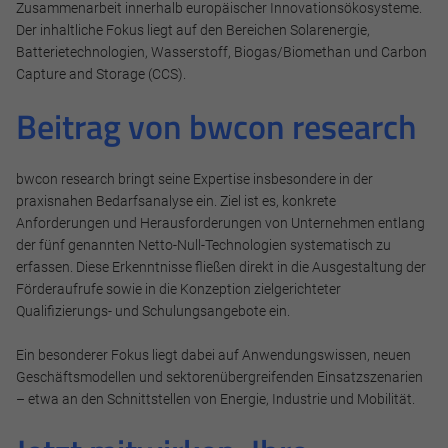
Notwendig
Zusammenarbeit innerhalb europäischer Innovationsökosysteme.
Der inhaltliche Fokus liegt auf den Bereichen Solarenergie,
Diese werden für die Grundfunktionen der Website benötigt
Batterietechnologien, Wasserstoff, Biogas/Biomethan und Carbon
und helfen dabei, unsere Website nutzbar zu machen sowie
Capture and Storage (CCS).
Zugriffe auf sichere Bereiche unserer Website ermöglichen.
Beitrag von bwcon research
Cookie Informationen anzeigen
bwcon research bringt seine Expertise insbesondere in der
praxisnahen Bedarfsanalyse ein. Ziel ist es, konkrete
Anforderungen und Herausforderungen von Unternehmen entlang
Marketing und Statistik
der fünf genannten Netto-Null-Technologien systematisch zu
Marketing und Statistik Cookies werden verwendet, um
erfassen. Diese Erkenntnisse fließen direkt in die Ausgestaltung der
anonymes Tracking zu aktivieren. Hierbei werden können
Förderaufrufe sowie in die Konzeption zielgerichteter
anonymisierte Daten an eventuelle Drittanbieter
Qualifizierungs- und Schulungsangebote ein.
weitergeleitet.
Ein besonderer Fokus liegt dabei auf Anwendungswissen, neuen
Cookie Informationen anzeigen
Geschäftsmodellen und sektorenübergreifenden Einsatzszenarien
– etwa an den Schnittstellen von Energie, Industrie und Mobilität.