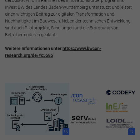
CertAssist wird im Rahmen des Innovationsförderprogramms
Alle akzeptieren
Invest BW des Landes Baden-Württemberg unterstützt und leistet
einen wichtigen Beitrag zur digitalen Transformation und
Speichern
Nachhaltigkeit im Bauwesen. Neben der technischen Entwicklung
sind auch Pilotprojekte, Schulungen und die Erprobung von
Ablehnen
Betreibermodellen geplant.
Impressum
Datenschutz
Weitere Informationen unter
https://www.bwcon-
research.org/de/#c5585