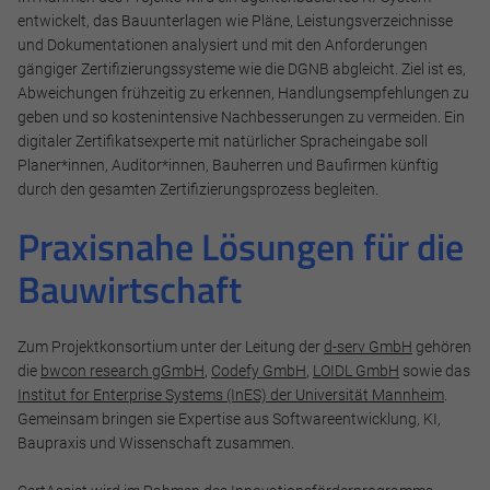
entwickelt, das Bauunterlagen wie Pläne, Leistungsverzeichnisse
Diese werden für die Grundfunktionen der Website benötigt
und Dokumentationen analysiert und mit den Anforderungen
und helfen dabei, unsere Website nutzbar zu machen sowie
gängiger Zertifizierungssysteme wie die DGNB abgleicht. Ziel ist es,
Zugriffe auf sichere Bereiche unserer Website ermöglichen.
Abweichungen frühzeitig zu erkennen, Handlungsempfehlungen zu
geben und so kostenintensive Nachbesserungen zu vermeiden. Ein
Cookie Informationen anzeigen
digitaler Zertifikatsexperte mit natürlicher Spracheingabe soll
Planer*innen, Auditor*innen, Bauherren und Baufirmen künftig
durch den gesamten Zertifizierungsprozess begleiten.
Praxisnahe Lösungen für die
Marketing und Statistik
Marketing und Statistik Cookies werden verwendet, um
Bauwirtschaft
anonymes Tracking zu aktivieren. Hierbei werden können
anonymisierte Daten an eventuelle Drittanbieter
weitergeleitet.
Zum Projektkonsortium unter der Leitung der
d-serv GmbH
gehören
die
bwcon research gGmbH
,
Codefy GmbH
,
LOIDL GmbH
sowie das
Cookie Informationen anzeigen
Institut for Enterprise Systems (InES) der Universität Mannheim
.
Gemeinsam bringen sie Expertise aus Softwareentwicklung, KI,
Baupraxis und Wissenschaft zusammen.