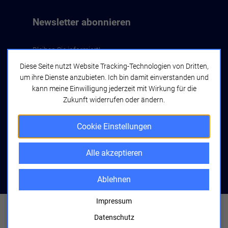
Newsletter abonnieren
Bleiben Sie informiert!
Diese Seite nutzt Website Tracking-Technologien von Dritten,
um ihre Dienste anzubieten. Ich bin damit einverstanden und
Jetzt abonnieren
kann meine Einwilligung jederzeit mit Wirkung für die
Zukunft widerrufen oder ändern.
Cookie Einstellungen
Alle akzeptieren
bwcon GmbH
Seyfferstraße 34
70197 Stuttgart
Ablehnen
Impressum
Copyright © 2026 bwcon.
Alle Rechte vorbehalten
Impressum
Datenschutz
Datenschutzerklärung
Cookie Einstellungen