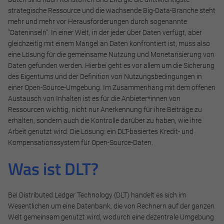
strategische Ressource und die wachsende Big-Data-Branche steht
mehr und mehr vor Herausforderungen durch sogenannte
"Dateninseln". In einer Welt, in der jeder über Daten verfügt, aber
gleichzeitig mit einem Mangel an Daten konfrontiert ist, muss also
eine Lösung für die gemeinsame Nutzung und Monetarisierung von
Daten gefunden werden. Hierbei geht es vor allem um die Sicherung
Notwendig
des Eigentums und der Definition von Nutzungsbedingungen in
einer Open-Source-Umgebung. Im Zusammenhang mit dem offenen
Diese werden für die Grundfunktionen der Website benötigt
Austausch von Inhalten ist es für die Anbieter*innen von
und helfen dabei, unsere Website nutzbar zu machen sowie
Ressourcen wichtig, nicht nur Anerkennung für ihre Beiträge zu
Zugriffe auf sichere Bereiche unserer Website ermöglichen.
erhalten, sondern auch die Kontrolle darüber zu haben, wie ihre
Arbeit genutzt wird. Die Lösung: ein DLT-basiertes Kredit- und
Cookie Informationen anzeigen
Kompensationssystem für Open-Source-Daten.
Was ist DLT?
Marketing und Statistik
Bei Distributed Ledger Technology (DLT) handelt es sich im
Marketing und Statistik Cookies werden verwendet, um
Wesentlichen um eine Datenbank, die von Rechnern auf der ganzen
anonymes Tracking zu aktivieren. Hierbei werden können
Welt gemeinsam genutzt wird, wodurch eine dezentrale Umgebung