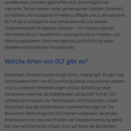
anonymisierte Daten an eventuelle Drittanbieter
anstelle einer zentralen geschaffen wird. Sie ermöglicht es
weitergeleitet.
mehreren Teilnehmenden, einen gemeinsamen digitalen Datensatz
auf sichere und transparente Weise zu pflegen und zu aktualisieren.
Cookie Informationen anzeigen
DLT ist die Grundlage für eine vertrauensvolle und sichere
Zusammenarbeit im digitalen Zeitalter – vom Schutz digitaler
Identitäten bis zur Neudefinition des Eigentums an Inhalten, von
fälschungssicheren Abstimmungen bis zur Einführung neuer
Modelle wirtschaftlicher Transaktionen.
Alle akzeptieren
Welche Arten von DLT gibt es?
Speichern
Blockchain, Directed Acyclic Graph (DAG), Hashgraph: Es gibt viele
Ablehnen
verschiedene Arten von DLT und fortlaufende Innovationen werden
wohl zu weiteren Verbesserungen und zur Schaffung neuer
Impressum
Datenschutz
Iterationen innerhalb der bestehenden Landschaft führen. DLT
umfasst eine Vielzahl von Technologien und Protokollen, wobei
Blockchain eine der bekanntesten Implementierungen ist. Die
Blockchain-Technologie hat DLT insofern verbessert, da sie das
erste System war, das das Problem der Doppelverwendung gelöst
hat. Die marktführende Infrastruktur auf Basis der Blockchain-