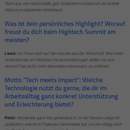
Start-ups, wie machinetalk, gibt. Außerdem schätze ich die direkte
Cookie Informationen anzeigen
Nähe zum etablierten Mittelstand.
Was ist dein persönliches Highlight? Worauf
freust du dich beim Hightech Summit am
Alle akzeptieren
meisten?
Speichern
Laura:
Ich freue mich auf die Impulse aus der Wirtschaft. Was treibt
Unternehmen an? Welchen Herausforderungen stellen sie sich
Ablehnen
derzeit? Das ist für mich besonders interessant, zu erfahren.
Impressum
Datenschutz
Motto “Tech meets Impact”: Welche
Technologie nutzt du gerne, die dir im
Arbeitsalltag ganz konkret Unterstützung
und Erleichterung bietet?
Peter:
Momentan ganz klar generative KI. In der Session zeige ich
außerdem, welche KI Features machinetalk hat, um den Alltag noch