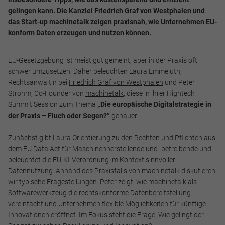
gelingen kann. Die Kanzlei Friedrich Graf von Westphalen und
das Start-up machinetalk zeigen praxisnah, wie Unternehmen EU-
konform Daten erzeugen und nutzen können.
EU-Gesetzgebung ist meist gut gemeint, aber in der Praxis oft
schwer umzusetzen. Daher beleuchten Laura Emmeluth,
Rechtsanwältin bei
Friedrich Graf von Westphalen
und Peter
Strohm, Co-Founder von
machinetalk
, diese in ihrer Hightech
Summit Session zum Thema
„Die europäische Digitalstrategie in
der Praxis – Fluch oder Segen?”
genauer.
Zunächst gibt Laura Orientierung zu den Rechten und Pflichten aus
dem EU Data Act für Maschinenherstellende und -betreibende und
beleuchtet die EU-KI-Verordnung im Kontext sinnvoller
Datennutzung. Anhand des Praxisfalls von machinetalk diskutieren
wir typische Fragestellungen. Peter zeigt, wie machinetalk als
Softwarewerkzeug die rechtskonforme Datenbereitstellung
vereinfacht und Unternehmen flexible Möglichkeiten für künftige
Innovationen eröffnet. Im Fokus steht die Frage: Wie gelingt der