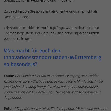
Spagat zwischen Regulierung und Innovation?
Zu beachten: Die Session dient als Orientierungshilfe, nicht als
Rechtsberatung.
Notwendig
Wir haben die beiden im Vorfeld gefragt, warum sie sich für die
Diese werden für die Grundfunktionen der Website benötigt
Themen begeistern und worauf sie sich beim Hightech Summit
und helfen dabei, unsere Website nutzbar zu machen sowie
besonders freuen:
Zugriffe auf sichere Bereiche unserer Website ermöglichen.
W
as macht für euch den
Cookie Informationen anzeigen
Innovationsstandort Baden-Württemberg
so besonders?
Laura:
Der Standort hier unten im Süden ist geprägt von Hidden
Marketing und Statistik
Champions, agilen Start-ups und gewachsenem Mittelstand. In der
juristischen Beratung bringt das nicht nur spannende Mandate,
Marketing und Statistik Cookies werden verwendet, um
sondern auch viel Abwechslung – begegnet wird sich immer auf
anonymes Tracking zu aktivieren. Hierbei werden können
Augenhöhe.
anonymisierte Daten an eventuelle Drittanbieter
weitergeleitet.
Peter:
Mir gefällt, dass es viele Förderangebote für Innovationen und