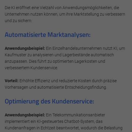
Die KI eröffnet eine Vielzahl von Anwendungsmöglichkeiten, die
Unternehmen nutzen können, um ihre Marktstellung zu verbessern
und zu sichern:
Automatisierte Marktanalysen:
Anwendungsbeispiel:
Ein Einzelhandelsunternehmen nutzt KI, um
Kaufmuster zu analysieren und Lagerbestände automatisch
anzupassen. Dies führt zu optimierten Lagerkosten und
verbessertem Kundenservice.
Vorteil:
Erhöhte Effizienz und reduzierte Kosten durch präzise
Notwendig
Vorhersagen und automatisierte Entscheidungsfindung.
Diese werden für die Grundfunktionen der Website benötigt
Optimierung des Kundenservice:
und helfen dabei, unsere Website nutzbar zu machen sowie
Zugriffe auf sichere Bereiche unserer Website ermöglichen.
Anwendungsbeispiel:
Ein Telekommunikationsanbieter
Cookie Informationen anzeigen
implementiert ein KI-gesteuertes Chatbot-System, das
Kundenanfragen in Echtzeit beantwortet, wodurch die Belastung