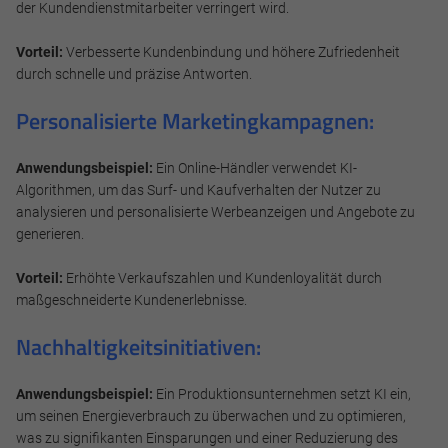
der Kundendienstmitarbeiter verringert wird.
Vorteil:
Verbesserte Kundenbindung und höhere Zufriedenheit
Marketing und Statistik
durch schnelle und präzise Antworten.
Marketing und Statistik Cookies werden verwendet, um
Personalisierte Marketingkampagnen:
anonymes Tracking zu aktivieren. Hierbei werden können
anonymisierte Daten an eventuelle Drittanbieter
weitergeleitet.
Anwendungsbeispiel:
Ein Online-Händler verwendet KI-
Algorithmen, um das Surf- und Kaufverhalten der Nutzer zu
Cookie Informationen anzeigen
analysieren und personalisierte Werbeanzeigen und Angebote zu
generieren.
Vorteil:
Erhöhte Verkaufszahlen und Kundenloyalität durch
maßgeschneiderte Kundenerlebnisse.
Alle akzeptieren
Nachhaltigkeitsinitiativen:
Speichern
Anwendungsbeispiel:
Ein Produktionsunternehmen setzt KI ein,
Ablehnen
um seinen Energieverbrauch zu überwachen und zu optimieren,
was zu signifikanten Einsparungen und einer Reduzierung des