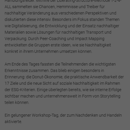
Handlungsfelder. Mithilfe der Liberating-Structure-Methode 1-2-4-
Cookie Informationen anzeigen
ALL sammelten sie Chancen, Hemmnisse und Treiber für
nachhaltige Veränderung aus verschiedenen Perspektiven und
diskutierten diese intensiv. Besonders im Fokus standen Themen
wie Digitalisierung, die Entwicklung und der Einsatz nachhaltiger
Alle akzeptieren
Materialien sowie Lösungen für nachhaltigen Transport und
Verpackung. Durch Peer-Coaching und Impact Mapping
entwickelten die Gruppen erste Ideen, wie sie Nachhaltigkeit
Speichern
konkret in ihrem Unternehmen umsetzen können.
Ablehnen
Am Ende des Tages fassten die Teilnehmenden die wichtigsten
Erkenntnisse zusammen. Das blieb einigen besonders in
Impressum
Datenschutz
Erinnerung: die Donut-Ökonomie, die praktische Anwendbarkeit der
17 Ziele und die neue Sicht auf soziale Nachhaltigkeit im Rahmen
der ESG-Kriterien. Einige überlegten bereits, wie sie interne Erfolge
sichtbar machen und unternehmensweit in Form von Storytelling
teilen können.
Ein gelungener Workshop-Tag, der zum Nachdenken und Handeln
aktivierte.