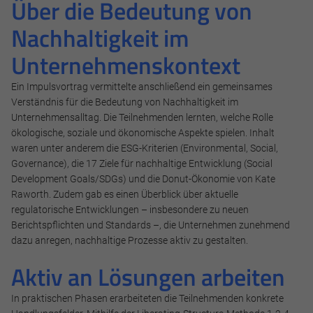
Über die Bedeutung von
Nachhaltigkeit im
Unternehmenskontext
Notwendig
Ein Impulsvortrag vermittelte anschließend ein gemeinsames
Diese werden für die Grundfunktionen der Website benötigt
Verständnis für die Bedeutung von Nachhaltigkeit im
und helfen dabei, unsere Website nutzbar zu machen sowie
Unternehmensalltag. Die Teilnehmenden lernten, welche Rolle
Zugriffe auf sichere Bereiche unserer Website ermöglichen.
ökologische, soziale und ökonomische Aspekte spielen. Inhalt
waren unter anderem die ESG-Kriterien (Environmental, Social,
Cookie Informationen anzeigen
Governance), die 17 Ziele für nachhaltige Entwicklung (Social
Development Goals/SDGs) und die Donut-Ökonomie von Kate
Raworth. Zudem gab es einen Überblick über aktuelle
regulatorische Entwicklungen – insbesondere zu neuen
Marketing und Statistik
Berichtspflichten und Standards –, die Unternehmen zunehmend
dazu anregen, nachhaltige Prozesse aktiv zu gestalten.
Marketing und Statistik Cookies werden verwendet, um
anonymes Tracking zu aktivieren. Hierbei werden können
Aktiv an Lösungen arbeiten
anonymisierte Daten an eventuelle Drittanbieter
weitergeleitet.
In praktischen Phasen erarbeiteten die Teilnehmenden konkrete