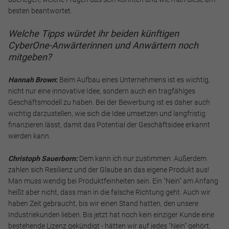
besten beantwortet.
Welche Tipps würdet ihr beiden künftigen
Alle akzeptieren
CyberOne-Anwärterinnen und Anwärtern noch
mitgeben?
Speichern
Hannah Brown
:
Beim Aufbau eines Unternehmens ist es wichtig,
Ablehnen
nicht nur eine innovative Idee, sondern auch ein tragfähiges
Geschäftsmodell zu haben. Bei der Bewerbung ist es daher auch
Impressum
Datenschutz
wichtig darzustellen, wie sich die Idee umsetzen und langfristig
finanzieren lässt, damit das Potential der Geschäftsidee erkannt
werden kann.
Christoph Sauerborn:
Dem kann ich nur zustimmen. Außerdem
zahlen sich Resilienz und der Glaube an das eigene Produkt aus!
Man muss wendig bei Produktfeinheiten sein. Ein "Nein" am Anfang
heißt aber nicht, dass man in die falsche Richtung geht. Auch wir
haben Zeit gebraucht, bis wir einen Stand hatten, den unsere
Industriekunden lieben. Bis jetzt hat noch kein einziger Kunde eine
bestehende Lizenz gekündigt - hätten wir auf jedes "Nein" gehört,