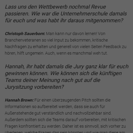
Lass uns den Wettbewerb nochmal Revue
passieren. Wie war die Unternehmerschule damals
Notwendig
für euch und was habt ihr daraus mitgenommen?
Diese werden für die Grundfunktionen der Website benötigt
und helfen dabei, unsere Website nutzbar zu machen sowie
Christoph Sauerborn
:
Man kann nur davon lernen! Von
Zugriffe auf sichere Bereiche unserer Website ermöglichen.
Branchenveteranen so viel Input zu bekommen, kritische
Nachfragen zu erhalten und generell von vielen Seiten Feedback zu
Cookie Informationen anzeigen
hören, hilft ungemein. Auch, wenn es manchmal weh tut.
Hannah, ihr habt damals die Jury ganz klar für euch
gewinnen können. Wie können sich die künftigen
Teams deiner Meinung nach gut auf die
Marketing und Statistik
Jurysitzung vorbereiten?
Marketing und Statistik Cookies werden verwendet, um
anonymes Tracking zu aktivieren. Hierbei werden können
Hannah Brown:
Für einen überzeugenden Pitch sollten die
anonymisierte Daten an eventuelle Drittanbieter
Informationen so aufbereitet werden, dass sie auch für
weitergeleitet.
Außenstehende gut verständlich und nachvollziehbar sind.
Außerdem sollten sich die Teams darauf vorbereiten, mit kritischen
Cookie Informationen anzeigen
Fragen konfrontiert zu werden. Daher ist es sinnvoll, sich vorher zu
überlegen, welche Fragen das sein könnten und wie man diese am