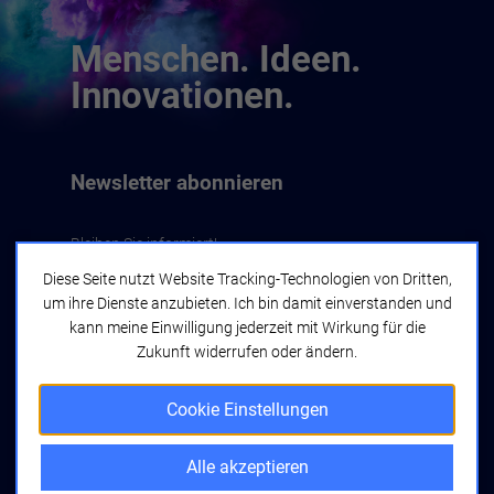
Menschen. Ideen.
Innovationen.
Newsletter abonnieren
Bleiben Sie informiert!
Diese Seite nutzt Website Tracking-Technologien von Dritten,
um ihre Dienste anzubieten. Ich bin damit einverstanden und
Jetzt abonnieren
kann meine Einwilligung jederzeit mit Wirkung für die
Zukunft widerrufen oder ändern.
Cookie Einstellungen
Alle akzeptieren
bwcon GmbH
Seyfferstraße 34