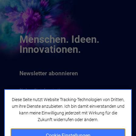
Menschen. Ideen.
Innovationen.
Newsletter abonnieren
Bleiben Sie informiert!
Diese Seite nutzt Website Tracking-Technologien von Dritten,
um ihre Dienste anzubieten. Ich bin damit einverstanden und
Jetzt abonnieren
kann meine Einwilligung jederzeit mit Wirkung für die
Zukunft widerrufen oder ändern.
Cookie Einstellungen