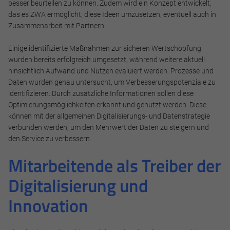
besser beurteilen zu können. Zudem wird ein Konzept entwickelt,
das es ZWA ermöglicht, diese Ideen umzusetzen, eventuell auch in
Zusammenarbeit mit Partnern.
Notwendig
Einige identifizierte Maßnahmen zur sicheren Wertschöpfung
wurden bereits erfolgreich umgesetzt, während weitere aktuell
Diese werden für die Grundfunktionen der Website benötigt
hinsichtlich Aufwand und Nutzen evaluiert werden. Prozesse und
und helfen dabei, unsere Website nutzbar zu machen sowie
Daten wurden genau untersucht, um Verbesserungspotenziale zu
Zugriffe auf sichere Bereiche unserer Website ermöglichen.
identifizieren. Durch zusätzliche Informationen sollen diese
Optimierungsmöglichkeiten erkannt und genutzt werden. Diese
Cookie Informationen anzeigen
können mit der allgemeinen Digitalisierungs- und Datenstrategie
verbunden werden, um den Mehrwert der Daten zu steigern und
den Service zu verbessern.
Mitarbeitende als Treiber der
Marketing und Statistik
Digitalisierung und
Marketing und Statistik Cookies werden verwendet, um
anonymes Tracking zu aktivieren. Hierbei werden können
Innovation
anonymisierte Daten an eventuelle Drittanbieter
weitergeleitet.