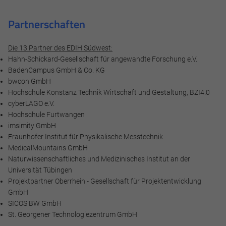
Speichern
Partnerschaften
Ablehnen
Die 13 Partner des
EDIH Südwest
:
Hahn-Schickard-Gesellschaft für angewandte Forschung e.V.
Impressum
Datenschutz
BadenCampus GmbH & Co. KG
bwcon GmbH
Hochschule Konstanz Technik Wirtschaft und Gestaltung, BZI4.0
cyberLAGO e.V.
Hochschule Furtwangen
imsimity GmbH
Fraunhofer Institut für Physikalische Messtechnik
MedicalMountains GmbH
Naturwissenschaftliches und Medizinisches Institut an der
Universität Tübingen
Projektpartner Oberrhein - Gesellschaft für Projektentwicklung
GmbH
SICOS BW GmbH
St. Georgener Technologiezentrum GmbH