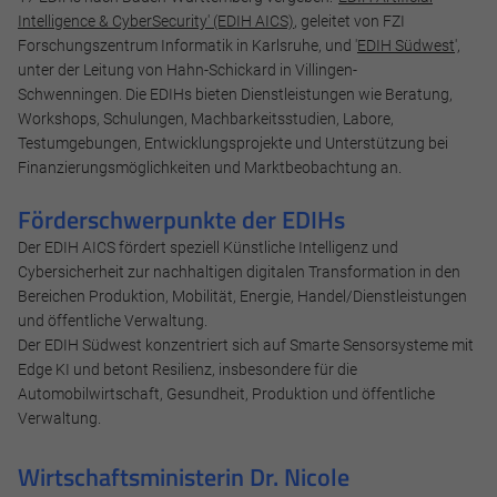
Intelligence & CyberSecurity' (EDIH AICS)
, geleitet von FZI
Forschungszentrum Informatik in Karlsruhe, und '
EDIH Südwest
',
unter der Leitung von Hahn-Schickard in Villingen-
Schwenningen. Die EDIHs bieten Dienstleistungen wie Beratung,
Workshops, Schulungen, Machbarkeitsstudien, Labore,
Testumgebungen, Entwicklungsprojekte und Unterstützung bei
Finanzierungsmöglichkeiten und Marktbeobachtung an.
Förderschwerpunkte der EDIHs
Der EDIH AICS fördert speziell Künstliche Intelligenz und
Cybersicherheit zur nachhaltigen digitalen Transformation in den
Bereichen Produktion, Mobilität, Energie, Handel/Dienstleistungen
und öffentliche Verwaltung.
Der EDIH Südwest konzentriert sich auf Smarte Sensorsysteme mit
Edge KI und betont Resilienz, insbesondere für die
Automobilwirtschaft, Gesundheit, Produktion und öffentliche
Verwaltung.
Notwendig
Wirtschaftsministerin Dr. Nicole
Diese werden für die Grundfunktionen der Website benötigt