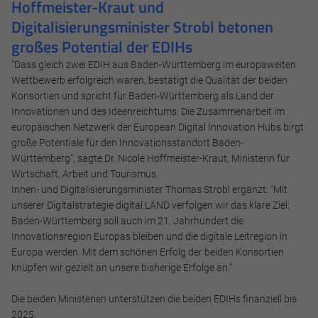
Hoffmeister-Kraut und
und helfen dabei, unsere Website nutzbar zu machen sowie
Digitalisierungsminister Strobl betonen
Zugriffe auf sichere Bereiche unserer Website ermöglichen.
großes Potential der EDIHs
Cookie Informationen anzeigen
"Dass gleich zwei EDIH aus Baden-Württemberg im europaweiten
Wettbewerb erfolgreich waren, bestätigt die Qualität der beiden
Konsortien und spricht für Baden-Württemberg als Land der
Innovationen und des Ideenreichtums. Die Zusammenarbeit im
Marketing und Statistik
europäischen Netzwerk der European Digital Innovation Hubs birgt
große Potentiale für den Innovationsstandort Baden-
Marketing und Statistik Cookies werden verwendet, um
Württemberg", sagte Dr. Nicole Hoffmeister-Kraut, Ministerin für
anonymes Tracking zu aktivieren. Hierbei werden können
Wirtschaft, Arbeit und Tourismus.
anonymisierte Daten an eventuelle Drittanbieter
Innen- und Digitalisierungsminister Thomas Strobl ergänzt: "Mit
weitergeleitet.
unserer Digitalstrategie digital.LÄND verfolgen wir das klare Ziel:
Baden-Württemberg soll auch im 21. Jahrhundert die
Cookie Informationen anzeigen
Innovationsregion Europas bleiben und die digitale Leitregion in
Europa werden. Mit dem schönen Erfolg der beiden Konsortien
knüpfen wir gezielt an unsere bisherige Erfolge an."
Alle akzeptieren
Die beiden Ministerien unterstützen die beiden EDIHs finanziell bis
2025.