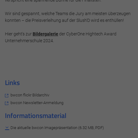
Cookie Informationen anzeigen
Wir sind gespannt, welche Teams die Jury am meisten überzeugen
konnten – die Preisverleihung auf der Slush'D wird es enthüllen!
Hier geht's zur
Bildergalerie
der CyberOne Hightech Award
Alle akzeptieren
Unternehmerschule 2024.
Speichern
Ablehnen
Links
Impressum
Datenschutz
bwcon flickr Bildarchiv
bwcon Newsletter-Anmeldung
Informationsmaterial
Die aktuelle bwcon Imagepräsentation (6.32 MB, PDF)