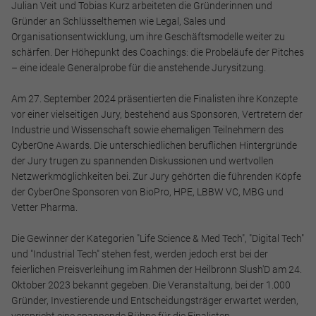
Julian Veit und Tobias Kurz arbeiteten die Gründerinnen und
Gründer an Schlüsselthemen wie Legal, Sales und
Organisationsentwicklung, um ihre Geschäftsmodelle weiter zu
schärfen. Der Höhepunkt des Coachings: die Probeläufe der Pitches
– eine ideale Generalprobe für die anstehende Jurysitzung.
Notwendig
Diese werden für die Grundfunktionen der Website benötigt
Am 27. September 2024 präsentierten die Finalisten ihre Konzepte
und helfen dabei, unsere Website nutzbar zu machen sowie
vor einer vielseitigen Jury, bestehend aus Sponsoren, Vertretern der
Zugriffe auf sichere Bereiche unserer Website ermöglichen.
Industrie und Wissenschaft sowie ehemaligen Teilnehmern des
CyberOne Awards. Die unterschiedlichen beruflichen Hintergründe
Cookie Informationen anzeigen
der Jury trugen zu spannenden Diskussionen und wertvollen
Netzwerkmöglichkeiten bei. Zur Jury gehörten die führenden Köpfe
der CyberOne Sponsoren von BioPro, HPE, LBBW VC, MBG und
Vetter Pharma.
Marketing und Statistik
Die Gewinner der Kategorien "Life Science & Med Tech", "Digital Tech"
Marketing und Statistik Cookies werden verwendet, um
und "Industrial Tech" stehen fest, werden jedoch erst bei der
anonymes Tracking zu aktivieren. Hierbei werden können
feierlichen Preisverleihung im Rahmen der Heilbronn Slush'D am 24.
anonymisierte Daten an eventuelle Drittanbieter
Oktober 2023 bekannt gegeben. Die Veranstaltung, bei der 1.000
weitergeleitet.
Gründer, Investierende und Entscheidungsträger erwartet werden,
verspricht eine spannende Bühne für die Finalisten.