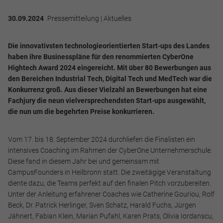
30.09.2024
Pressemitteilung | Aktuelles
Die innovativsten technologieorientierten Start-ups des Landes
haben ihre Businesspläne für den renommierten CyberOne
Hightech Award 2024 eingereicht. Mit über 80 Bewerbungen aus
den Bereichen Industrial Tech, Digital Tech und MedTech war die
Konkurrenz groß. Aus dieser Vielzahl an Bewerbungen hat eine
Fachjury die neun vielversprechendsten Start-ups ausgewählt,
die nun um die begehrten Preise konkurrieren.
Vom 17. bis 18. September 2024 durchliefen die Finalisten ein
intensives Coaching im Rahmen der CyberOne Unternehmerschule.
Diese fand in diesem Jahr bei und gemeinsam mit
CampusFounders in Heilbronn statt. Die zweitägige Veranstaltung
diente dazu, die Teams perfekt auf den finalen Pitch vorzubereiten.
Unter der Anleitung erfahrener Coaches wie Catherine Gouriou, Rolf
Beck, Dr. Patrick Herlinger, Sven Schatz, Harald Fuchs, Jürgen
Jähnert, Fabian Klein, Marian Pufahl, Karen Prats, Olivia Iordanscu,