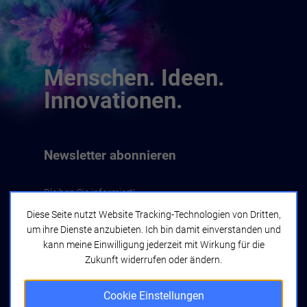
Menschen. Ideen.
Innovationen.
Newsletter abonnieren
Bleiben Sie informiert!
Diese Seite nutzt Website Tracking-Technologien von Dritten,
um ihre Dienste anzubieten. Ich bin damit einverstanden und
Jetzt abonnieren
kann meine Einwilligung jederzeit mit Wirkung für die
Zukunft widerrufen oder ändern.
Cookie Einstellungen