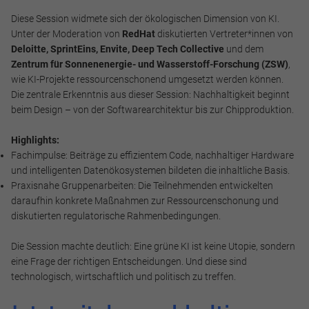
Diese Session widmete sich der ökologischen Dimension von KI.
Unter der Moderation von
RedHat
diskutierten Vertreter*innen von
Deloitte, SprintEins, Envite, Deep Tech Collective
und dem
Notwendig
Zentrum für Sonnenenergie- und Wasserstoff-Forschung (ZSW)
,
Diese werden für die Grundfunktionen der Website benötigt
wie KI-Projekte ressourcenschonend umgesetzt werden können.
und helfen dabei, unsere Website nutzbar zu machen sowie
Die zentrale Erkenntnis aus dieser Session: Nachhaltigkeit beginnt
Zugriffe auf sichere Bereiche unserer Website ermöglichen.
beim Design – von der Softwarearchitektur bis zur Chipproduktion.
Cookie Informationen anzeigen
Highlights:
Fachimpulse: Beiträge zu effizientem Code, nachhaltiger Hardware
und intelligenten Datenökosystemen bildeten die inhaltliche Basis.
Praxisnahe Gruppenarbeiten: Die Teilnehmenden entwickelten
daraufhin konkrete Maßnahmen zur Ressourcenschonung und
Marketing und Statistik
diskutierten regulatorische Rahmenbedingungen.
Marketing und Statistik Cookies werden verwendet, um
Die Session machte deutlich: Eine grüne KI ist keine Utopie, sondern
anonymes Tracking zu aktivieren. Hierbei werden können
eine Frage der richtigen Entscheidungen. Und diese sind
anonymisierte Daten an eventuelle Drittanbieter
technologisch, wirtschaftlich und politisch zu treffen.
weitergeleitet.
Cookie Informationen anzeigen